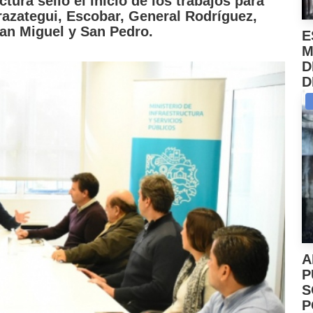
ctura selló el inicio de los trabajos para
razategui, Escobar, General Rodríguez,
an Miguel y San Pedro.
E
M
D
D
A
P
S
P